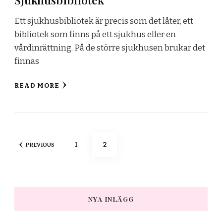
Ett sjukhusbibliotek är precis som det låter, ett
bibliotek som finns på ett sjukhus eller en
vårdinrättning. På de större sjukhusen brukar det
finnas
READ MORE
Posts
PAGE
PAGE
1
2
PREVIOUS
pagination
NYA INLÄGG