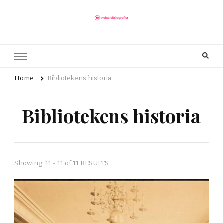
sydostbibliografier.se
Här finns allt du behöver veta om bibliotek
Home
Bibliotekens historia
Bibliotekens historia
Showing: 11 - 11 of 11 RESULTS