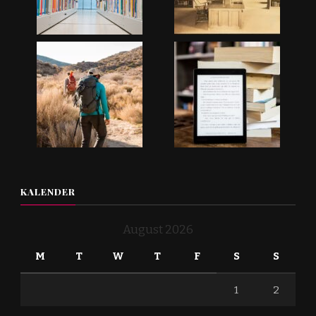
KALENDER
August 2026
M
T
W
T
F
S
S
1
2