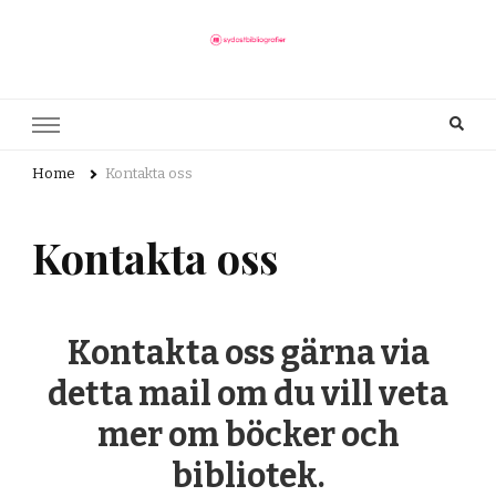
sydostbibliografier.se
Här finns allt du behöver veta om bibliotek
Home
Kontakta oss
Kontakta oss
Kontakta oss gärna via
detta mail om du vill veta
mer om böcker och
bibliotek.