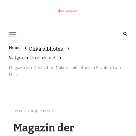
sydostbibliografier.se
Här finns allt du behöver veta om bibliotek
Home
Olika bibliotek
Vad gör en bibliotekarie?
Magazin der Deutschen Nationalbibliothek in Frankfurt am
Main
UPDATED ON
JULY 17, 2023
Magazin der