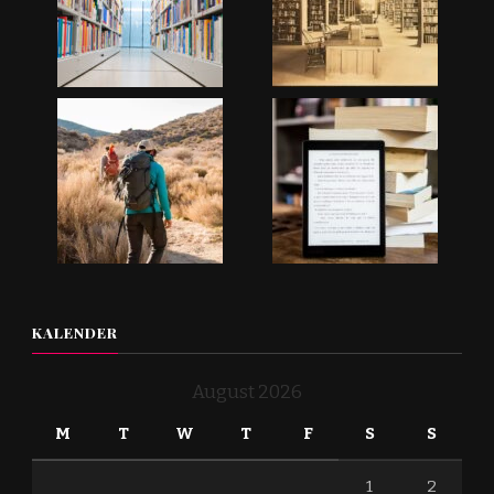
KALENDER
August 2026
M
T
W
T
F
S
S
1
2