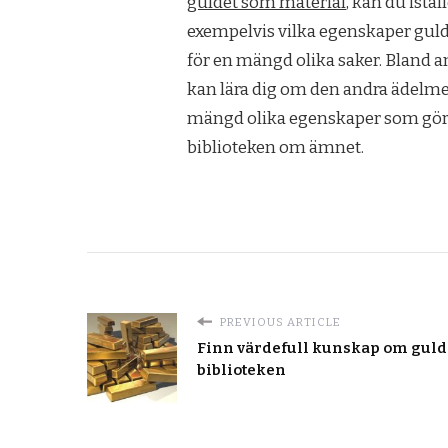
guldet som material
, kan du istä
exempelvis vilka egenskaper guld
för en mängd olika saker. Bland a
kan lära dig om den andra ädelme
mängd olika egenskaper som gör d
biblioteken om ämnet.
PREVIOUS ARTICLE
Finn värdefull kunskap om guld
biblioteken