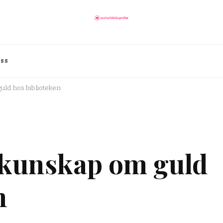
oss
uld hos biblioteken
l kunskap om guld
n