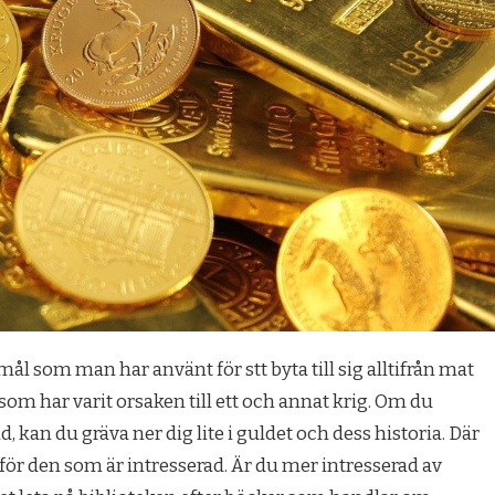
mål som man har använt för stt byta till sig alltifrån mat
t som har varit orsaken till ett och annat krig. Om du
d, kan du gräva ner dig lite i guldet och dess historia. Där
 för den som är intresserad. Är du mer intresserad av