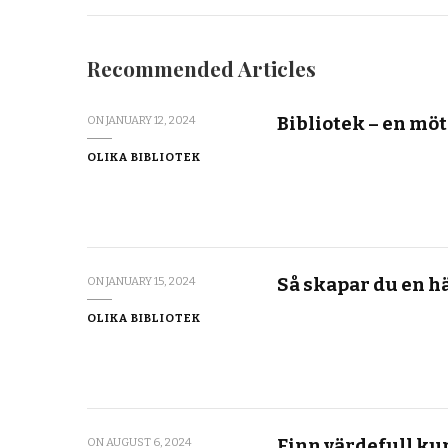
Recommended Articles
Bibliotek – en möt
ON
JANUARY 12, 2024
OLIKA BIBLIOTEK
Så skapar du en h
ON
JANUARY 15, 2024
OLIKA BIBLIOTEK
Finn värdefull ku
ON
AUGUST 6, 2024