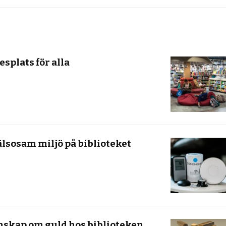
esplats för alla
älsosam miljö på biblioteket
nskap om guld hos biblioteken