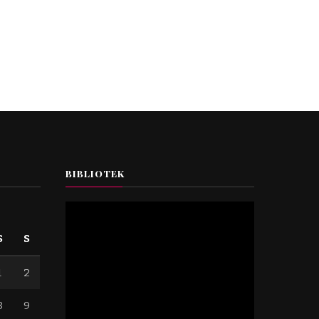
BIBLIOTEK
S
S
1
2
8
9