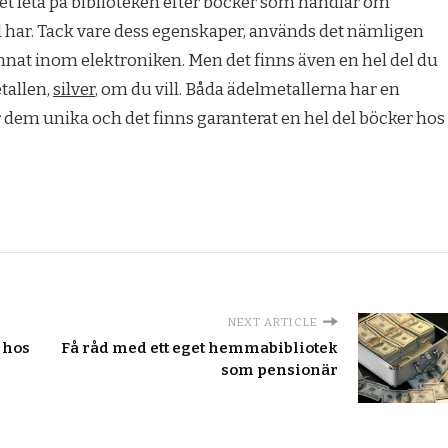
llet leta på biblioteken efter böcker som handlar om
 har. Tack vare dess egenskaper, används det nämligen
nnat inom elektroniken. Men det finns även en hel del du
tallen,
silver
, om du vill. Båda ädelmetallerna har en
em unika och det finns garanterat en hel del böcker hos
NEXT ARTICLE
 hos
Få råd med ett eget hemmabibliotek
som pensionär