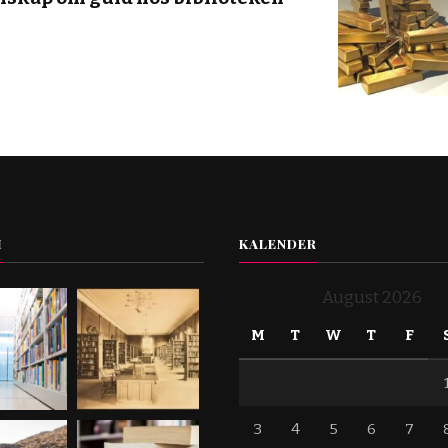
I
KALENDER
August 2026
M
T
W
T
F
3
4
5
6
7