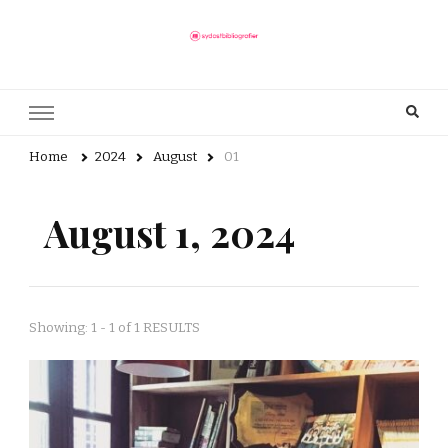
sydostbibliografier.se
Här finns allt du behöver veta om bibliotek
Home
2024
August
01
August 1, 2024
Showing: 1 - 1 of 1 RESULTS