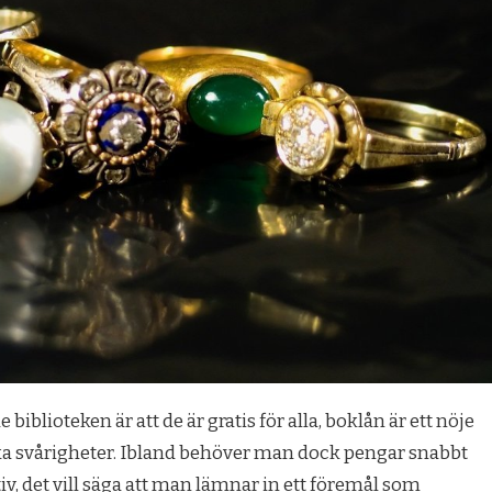
biblioteken är att de är gratis för alla, boklån är ett nöje
 svårigheter. Ibland behöver man dock pengar snabbt
iv
, det vill säga att man lämnar in ett föremål som