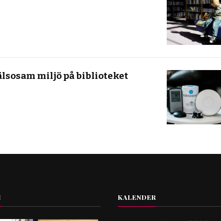
älsosam miljö på biblioteket
I
KALENDER