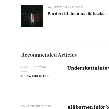
PREVIOUS ARTICLE
Fin dörr till hemmabiblioteket
Recommended Articles
Underskatta inte v
ON
AUGUST 1, 2024
OLIKA BIBLIOTEK
Klä barnen inför 
ON
DECEMBER 11, 2023