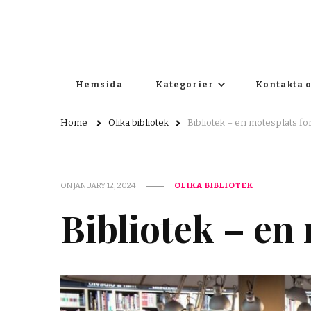
sydostbibliografier.se
Här finns allt du behöver veta om bibliotek
Hemsida
Kategorier
Kontakta 
Home
Olika bibliotek
Bibliotek – en mötesplats för
ON
JANUARY 12, 2024
OLIKA BIBLIOTEK
Bibliotek – en 