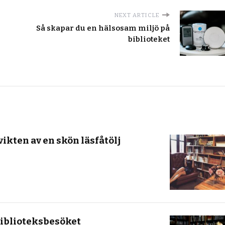
NEXT ARTICLE
Så skapar du en hälsosam miljö på
biblioteket
ikten av en skön läsfåtölj
biblioteksbesöket