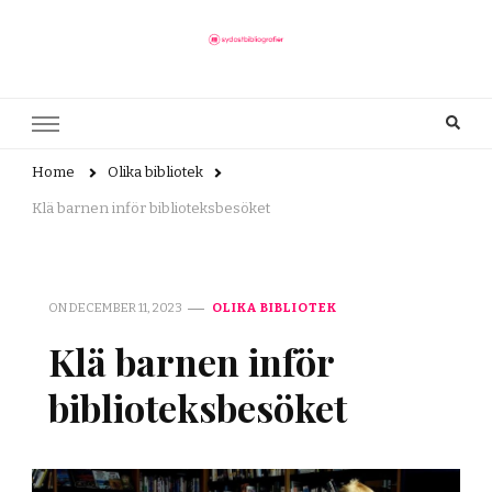
sydostbibliografier.se
Här finns allt du behöver veta om bibliotek
Home
Olika bibliotek
Klä barnen inför biblioteksbesöket
ON
DECEMBER 11, 2023
OLIKA BIBLIOTEK
Klä barnen inför
biblioteksbesöket