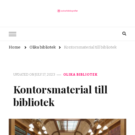
sydostbibliografier.se
Här finns allt du behöver veta om bibliotek
Home
Olika bibliotek
Kontorsmaterial till bibliotek
UPDATED ON
JULY 17, 2023
OLIKA BIBLIOTEK
Kontorsmaterial till
bibliotek