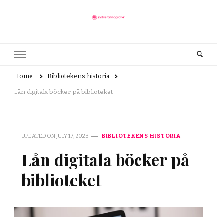
sydostbibliografier.se
Här finns allt du behöver veta om bibliotek
Home
Bibliotekens historia
Lån digitala böcker på biblioteket
UPDATED ON
JULY 17, 2023
BIBLIOTEKENS HISTORIA
Lån digitala böcker på
biblioteket