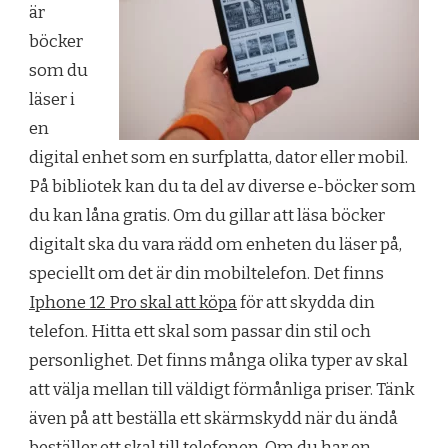
är
böcker
som du
läser i
en
digital enhet som en surfplatta, dator eller mobil.
På bibliotek kan du ta del av diverse e-böcker som
du kan låna gratis. Om du gillar att läsa böcker
digitalt ska du vara rädd om enheten du läser på,
speciellt om det är din mobiltelefon. Det finns
Iphone 12 Pro skal att köpa
för att skydda din
telefon. Hitta ett skal som passar din stil och
personlighet. Det finns många olika typer av skal
att välja mellan till väldigt förmånliga priser. Tänk
även på att beställa ett skärmskydd när du ändå
beställer ett skal till telefonen. Om du har en