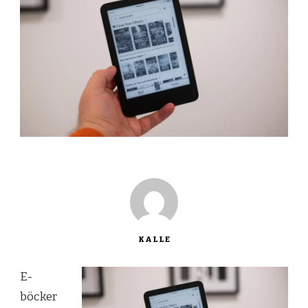
KALLE
E-
böcker