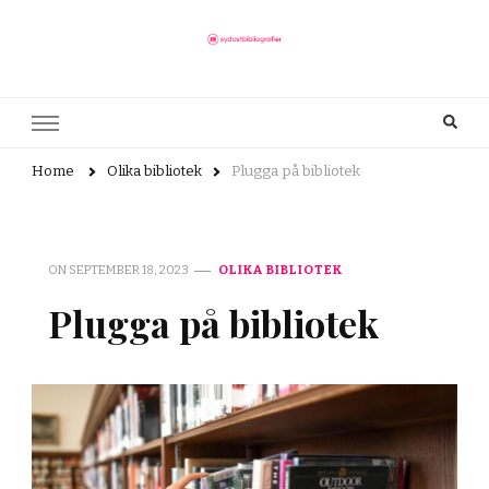
sydostbibliografier.se
Här finns allt du behöver veta om bibliotek
Home
Olika bibliotek
Plugga på bibliotek
ON
SEPTEMBER 18, 2023
OLIKA BIBLIOTEK
Plugga på bibliotek