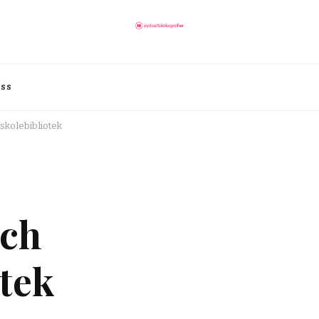
oss
skolebibliotek
och
tek