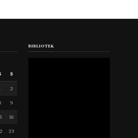
BIBLIOTEK
S
S
1
2
8
9
5
16
2
23